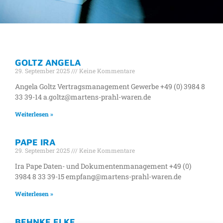
SCHLAGWORT: STANDORT
GOLTZ ANGELA
WAREN
29. September 2025
Keine Kommentare
Angela Goltz Vertragsmanagement Gewerbe +49 (0) 3984 8
33 39-14 a.goltz@martens-prahl-waren.de
Weiterlesen »
PAPE IRA
29. September 2025
Keine Kommentare
Ira Pape Daten- und Dokumentenmanagement +49 (0)
3984 8 33 39-15 empfang@martens-prahl-waren.de
Weiterlesen »
BEHNKE ELKE